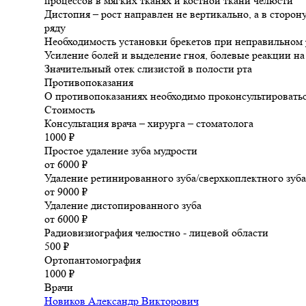
процессов в мягких тканях и костной ткани челюсти
Дистопия – рост направлен не вертикально, а в сторон
ряду
Необходимость установки брекетов при неправильном р
Усиление болей и выделение гноя, болевые реакции н
Значительный отек слизистой в полости рта
Противопоказания
О противопоказаниях необходимо проконсультироватьс
Стоимость
Консультация врача – хирурга – стоматолога
1000 ₽
Простое удаление зуба мудрости
от 6000 ₽
Удаление ретинированного зуба/сверхкоплектного зуба
от 9000 ₽
Удаление дистопированного зуба
от 6000 ₽
Радиовизиография челюстно - лицевой области
500 ₽
Ортопантомография
1000 ₽
Врачи
Новиков Александр Викторович