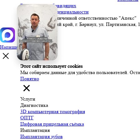
Версия для слабовидящих
Политика конфиденциальности
Общество с ограниченной ответственностью "Апекс"
656049, Алтайский край, г. Барнаул, ул. Партизанская, 1
Напишите нам в MAX
Этот сайт использует cookies
Мы собираем данные для удобства пользователей. Остав
Понятно
Услуги
Диагностика
3D компьютерная томография
ОПТГ
Цифровая прицельная съёмка
Имплантация
Имплантация зубов