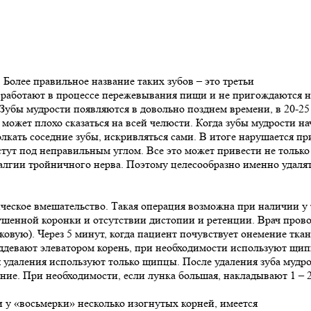
 Более правильное название таких зубов – это третьи
 работают в процессе пережевывания пищи и не пригождаются н
 Зубы мудрости появляются в довольно позднем времени, в 20-25 
т может плохо сказаться на всей челюсти. Когда зубы мудрости н
олкать соседние зубы, искривляться сами. В итоге нарушается пр
стут под неправильным углом. Все это может привести не только
алгии тройничного нерва. Поэтому целесообразно именно удаля
ческое вмешательство. Такая операция возможна при наличии у 
ушенной коронки и отсутствии дистопии и ретенции. Врач пров
овую). Через 5 минут, когда пациент почувствует онемение ткан
поддевают элеватором корень, при необходимости используют щи
ля удаления используют только щипцы. После удаления зуба мудр
ие. При необходимости, если лунка большая, накладывают 1 – 2
и у
«восьмерки
» несколько изогнутых корней, имеется