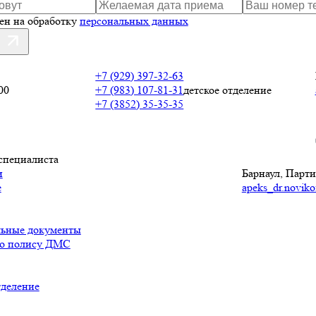
сен на обработку
персональных данных
ь
+7 (929) 397-32-63
00
+7 (983) 107-81-31
детское отделение
+7 (3852) 35-35-35
специалиста
и
Барнаул, Партиз
е
apeks_dr.noviko
льные документы
по полису ДМС
тделение