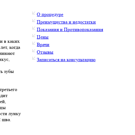
О процедуре
Преимущества и недостатки
Показания и Противопоказания
Цены
и в каких
Врачи
лет, когда
Отзывы
ачинают
икус,
Записаться на консультацию
ть зубы
третьего
одит
ей,
пцы
ости лунку
 шва.