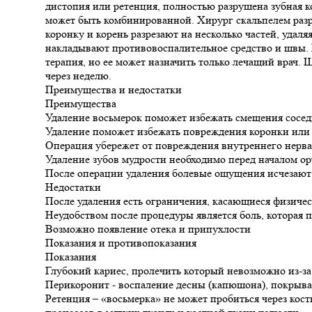
дистопия или ретенция, полностью разрушена зубная к
может быть комбинированной. Хирург скальпелем разр
коронку и корень разрезают на несколько частей, уд
накладывают противовоспалительное средство и швы.
терапия, но ее может назначить только лечащий врач.
через неделю.
Преимущества и недостатки
Преимущества
Удаление восьмерок поможет избежать смещения сосед
Удаление поможет избежать повреждения коронки или 
Операция убережет от повреждения внутреннего нерва
Удаление зубов мудрости необходимо перед началом о
После операции удаления болевые ощущения исчезают
Недостатки
После удаления есть ограничения, касающиеся физичес
Неудобством после процедуры является боль, которая п
Возможно появление отека и припухлости
Показания и противопоказания
Показания
Глубокий кариес, пролечить который невозможно из-з
Перикоронит - воспаление десны (капюшона), покрыв
Ретенция – «восьмерка» не может пробиться через ко