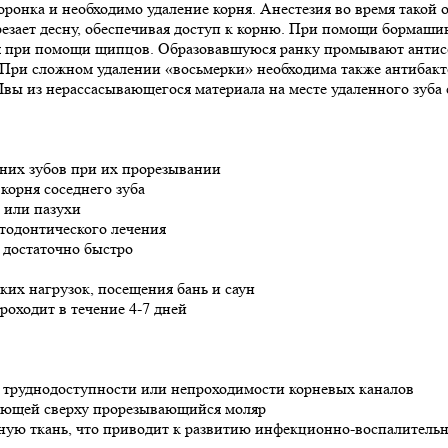
оронка и необходимо удаление корня. Анестезия во время такой 
езает десну, обеспечивая доступ к корню. При помощи бормаш
аляя при помощи щипцов. Образовавшуюся ранку промывают антис
 При сложном удалении
«восьмерки
» необходима также антибакт
 Швы из нерассасывающегося материала на месте удаленного зуба
них зубов при их прорезывании
корня соседнего зуба
 или пазухи
ртодонтического лечения
 достаточно быстро
ких нагрузок, посещения бань и саун
роходит в течение 4-7 дней
а труднодоступности или непроходимости корневых каналов
ающей сверху прорезывающийся моляр
стную ткань, что приводит к развитию инфекционно-воспалитель