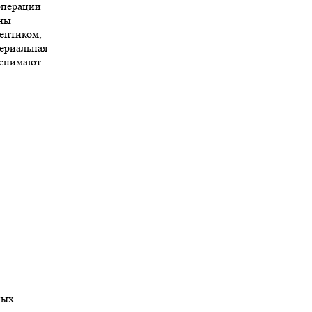
операции
ины
ептиком,
ериальная
 снимают
ных