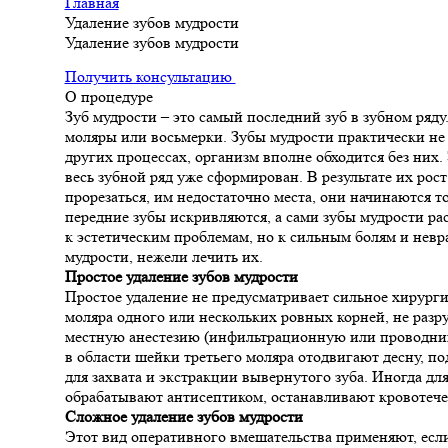
Главная
Удаление зубов мудрости
Удаление зубов мудрости
Получить консультацию
О процедуре
Зуб мудрости – это самый последний зуб в зубном ряду.
моляры или восьмерки. Зубы мудрости практически не
других процессах, организм вполне обходится без них.
весь зубной ряд уже сформирован. В результате их рос
прорезаться, им недостаточно места, они начинаются т
передние зубы искривляются, а сами зубы мудрости ра
к эстетическим проблемам, но к сильным болям и невр
мудрости, нежели лечить их.
Простое удаление зубов мудрости
Простое удаление не предусматривает сильное хирурги
моляра одного или нескольких ровных корней, не разр
местную анестезию
(инфильтрационную
или проводник
в области шейки третьего моляра отодвигают десну, 
для захвата и экстракции вывернутого зуба. Иногда д
обрабатывают антисептиком, останавливают кровотечен
Сложное удаление зубов мудрости
Этот вид оперативного вмешательства применяют, есл